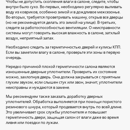
Чтобы не допустить скопления влаги в салоне, следите, чтобы
внутри было сухо. Во-первых, необходимо регулярно выливать
воду из ковриков, особенно зимой и в дождливое межсезонье.
Во-вторых, требуется проветривать машину, открыв все дверцы
(но не рекомендуется делать это зимой на улице). В-третьих,
следите за работоспособностью вентиляции. О неисправности
системы могут говорить высокая влажность в салоне, затхлый
воздух, неприятный запах.
Необходимо следить за герметичностью дверей и кулисы КПП.
Если вы заметили влагу в салоне, проверьте эти зоны в первую
очередь.
Нередко причиной плохой герметичности салона являются
изношенные дверные уплотнители. Проверить их состояние
можно, захлопнув дверь. Она должна закрываться с приятным
глухим звуком, если слышен стук или звон, значит, уплотнители
неисправны и нуждаются в замене.
Мы рекомендуем также заказать доработку дверных
уплотнителей. Обработка выполняется при помощи пористого
резинового шнура, который продевается внутрь по всей длине.
Это увеличивает срок службы уплотнителя и повышает
герметичность двери, защищая салон от влаги даже во время
ливня или поездки по лужам.