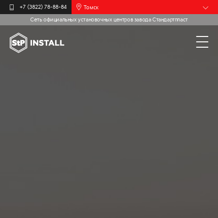
Томск
+7 (3822) 78-88-84
Сеть официальных установочных центров завода Стандартпласт
Барнаул
Белгород
Брянск
Иваново
Калининград
Москва
Мурманск
Новочебоксарск
Пермь
Самара
Санкт-