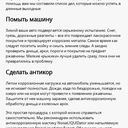
помощь вам мы составили список дел, которые можно успеть в
длинные выходные.
Помыть машину
Зимой ваше авто подвергается серьезному испытанию. Снег,
грязь, дорожные реагенты – все это повреждает лакокрасочное
покрытие и провоцирует коррозию металла. Самое время как
следует посетить мойку и смыть зимние следы. А заодно
проверить днище, арки, пороги и покрытие на предмет
ржавчины. Мелкие «рыжики» лучше удалить сразу, пока они не
превратились в проблему.
Сделать антикор
Летом коррозионная нагрузка на автомобиль уменьшается, но
не исчезает полностью. Дожди, езда по бездорожью, поездки на
озеро или на море могут привести к появлению ржавчины.
Защитите от нее машину заранее, сделав антикоррозионную
обработку днища и колесных арок.
Это простая процедура, с которой можно справиться
самостоятельно. Мы рекомендуем использовать
антикоррозионную мастику NoiseLIQUIDator или напыляемую
шумоизоляцию NoiseLiquidator Expert. Обе они защищают