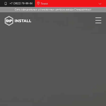
Томск
+7 (3822) 78-88-84
Сеть официальных установочных центров завода Стандартпласт
Барнаул
Белгород
Брянск
Иваново
Калининград
Москва
Мурманск
Новочебоксарск
Пермь
Самара
Санкт-