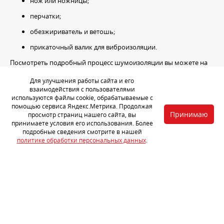
нож или ножницы;
перчатки;
обезжириватель и ветошь;
прикаточный валик для виброизоляции.
Посмотреть подробный процесс шумоизоляции вы можете на
наших каналах
Youtube
и «
Вконтакте
». Мы регулярно публикуем
видео, которые помогут вам быстро и безопасно обработать
Для улучшения работы сайта и его
взаимодействия с пользователями
автомобиль.
используются файлы cookie, обрабатываемые с
помощью сервиса Яндекс.Метрика. Продолжая
Принимаю
просмотр страниц нашего сайта, вы
Хотите больше информации о шумоизоляции?
принимаете условия его использования. Более
Позвоните по телефону
подробные сведения смотрите в нашей
политике обработки персональных данных
.
+7 (3822) 78-88-84
или подайте заявку на установку
ЗАПИСЬ НА УСТАНОВКУ