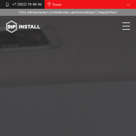
Томск
+7 (3822) 78-88-84
Сеть официальных установочных центров завода Стандартпласт
Барнаул
Белгород
Брянск
Иваново
Калининград
Москва
Мурманск
Новочебоксарск
Пермь
Самара
Санкт-