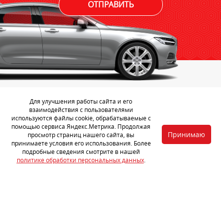
ОТПРАВИТЬ
Для улучшения работы сайта и его
взаимодействия с пользователями
используются файлы cookie, обрабатываемые с
Шумоизоляция других зон
помощью сервиса Яндекс.Метрика. Продолжая
Принимаю
просмотр страниц нашего сайта, вы
принимаете условия его использования. Более
подробные сведения смотрите в нашей
политике обработки персональных данных
.
Комплексная
шумоизоляция
70 700